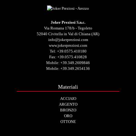
Joker Preziosi S.n.c.
Via Romana 178/b - Tegoleto
52040 Civitella in Val di Chiana (AR)
info@jokerpreziosi.com
www.jokerpreziosi.com
Tel:
+39.0575.410180
Fax: +39.0575.410828
Mobile:
+39.349.2609846
Mobile:
+39.349.2654136
Materiali
ACCIAIO
ARGENTO
BRONZO
ORO
OTTONE