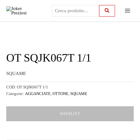
Vai
Main
al
contenuto
Menu
OT SQJK067T 1/1
SQUAME
COD:
OT SQJK067T 1/1
Categorie:
AGGANCIATE
,
OTTONE
,
SQUAME
WISHLIST