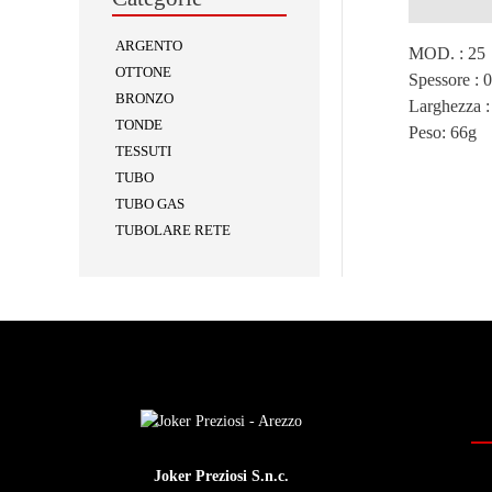
Descrizion
ARGENTO
MOD. : 25
OTTONE
Spessore : 
BRONZO
Larghezza :
TONDE
Peso:
66g
TESSUTI
TUBO
TUBO GAS
TUBOLARE RETE
Joker Preziosi S.n.c.