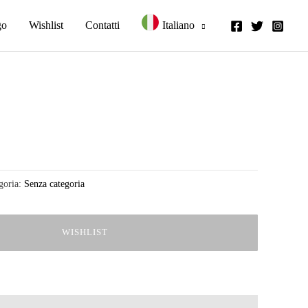
go
Wishlist
Contatti
Italiano
goria:
Senza categoria
WISHLIST