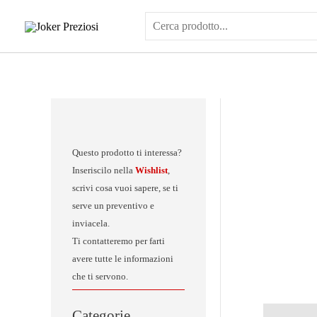
Vai
al
contenuto
Questo prodotto ti interessa?
Inseriscilo nella
Wishlist
,
scrivi cosa vuoi sapere, se ti
serve un preventivo e
inviacela.
Ti contatteremo per farti
avere tutte le informazioni
che ti servono.
Categorie