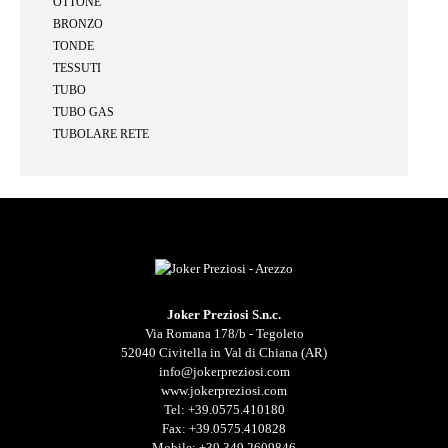
OTTONE
BRONZO
TONDE
TESSUTI
TUBO
TUBO GAS
TUBOLARE RETE
Joker Preziosi S.n.c.
Via Romana 178/b - Tegoleto
52040 Civitella in Val di Chiana (AR)
info@jokerpreziosi.com
www.jokerpreziosi.com
Tel:
+39.0575.410180
Fax: +39.0575.410828
Mobile:
+39.349.2609846