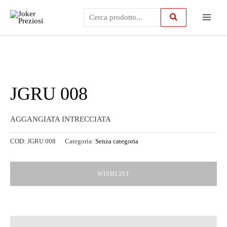
Vai
Main
al
contenuto
Menu
JGRU 008
AGGANGIATA INTRECCIATA
COD:
JGRU 008
Categoria:
Senza categoria
WISHLIST
Descrizione