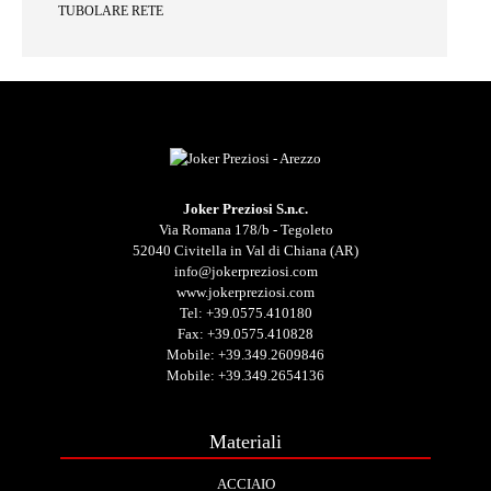
TUBOLARE RETE
Joker Preziosi S.n.c.
Via Romana 178/b - Tegoleto
52040 Civitella in Val di Chiana (AR)
info@jokerpreziosi.com
www.jokerpreziosi.com
Tel:
+39.0575.410180
Fax: +39.0575.410828
Mobile:
+39.349.2609846
Mobile:
+39.349.2654136
Materiali
ACCIAIO