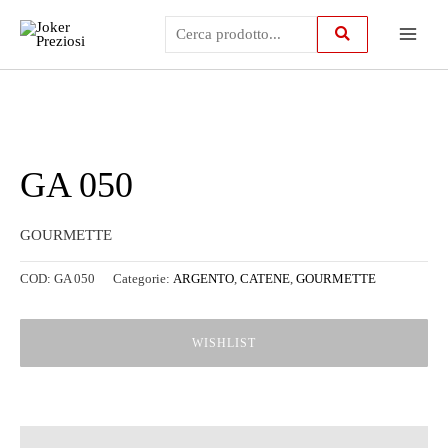
Vai
Main
al
contenuto
Menu
GA 050
GOURMETTE
COD:
GA 050
Categorie:
ARGENTO
,
CATENE
,
GOURMETTE
WISHLIST
Descrizione