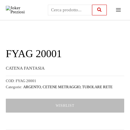
Vai
Main
al
contenuto
Menu
FYAG 20001
CATENA FANTASIA
COD:
FYAG 20001
Categorie:
ARGENTO
,
CETENE METRAGGIO
,
TUBOLARE RETE
WISHLIST