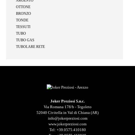
ARGENTO
OTTONE
BRONZO
TONDE
TESSUTI
TUBO
TUBO GAS
TUBOLARE RETE
Joker Preziosi S.n.c.
Via Romana 178/b - Tegoleto
52040 Civitella in Val di Chiana (AR)
info@jokerpreziosi.com
www.jokerpreziosi.com
Tel:
+39.0575.410180