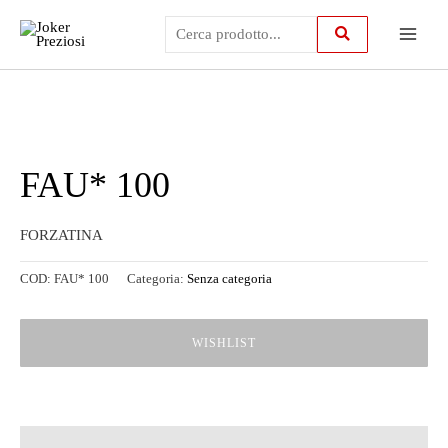
Vai
Main
al
contenuto
Menu
FAU* 100
FORZATINA
COD:
FAU* 100
Categoria:
Senza categoria
WISHLIST
Descrizione