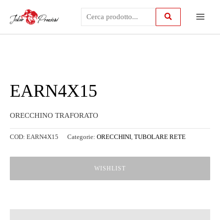
Vai
Main
al
contenuto
Menu
EARN4X15
ORECCHINO TRAFORATO
COD:
EARN4X15
Categorie:
ORECCHINI
,
TUBOLARE RETE
WISHLIST
Descrizione