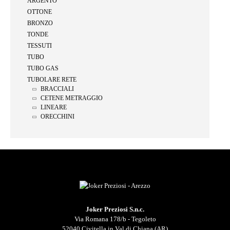
ARGENTO
OTTONE
BRONZO
TONDE
TESSUTI
TUBO
TUBO GAS
TUBOLARE RETE
BRACCIALI
CETENE METRAGGIO
LINEARE
ORECCHINI
Joker Preziosi S.n.c.
Via Romana 178/b - Tegoleto
52040 Civitella in Val di Chiana (AR)