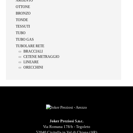
ARGENTO
OTTONE
BRONZO
TONDE
TESSUTI
TUBO
TUBO GAS
TUBOLARE RETE
BRACCIALI
CETENE METRAGGIO
LINEARE
ORECCHINI
Joker Preziosi S.n.c.
Via Romana 178/b - Tegoleto
52040 Civitella in Val di Chiana (AR)