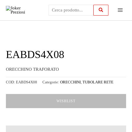
Vai
Main
al
contenuto
Menu
EABDS4X08
ORECCHINO TRAFORATO
COD:
EABDS4X08
Categorie:
ORECCHINI
,
TUBOLARE RETE
WISHLIST
Descrizione