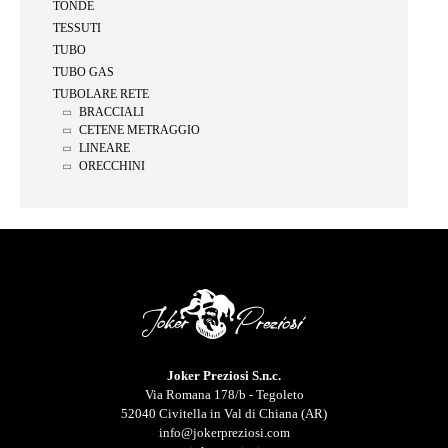
TONDE
TESSUTI
TUBO
TUBO GAS
TUBOLARE RETE
BRACCIALI
CETENE METRAGGIO
LINEARE
ORECCHINI
Joker Preziosi S.n.c.
Via Romana 178/b - Tegoleto
52040 Civitella in Val di Chiana (AR)
info@jokerpreziosi.com