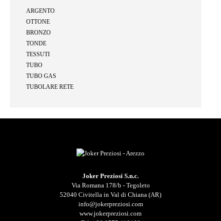
ARGENTO
OTTONE
BRONZO
TONDE
TESSUTI
TUBO
TUBO GAS
TUBOLARE RETE
Joker Preziosi S.n.c.
Via Romana 178/b - Tegoleto
52040 Civitella in Val di Chiana (AR)
info@jokerpreziosi.com
www.jokerpreziosi.com