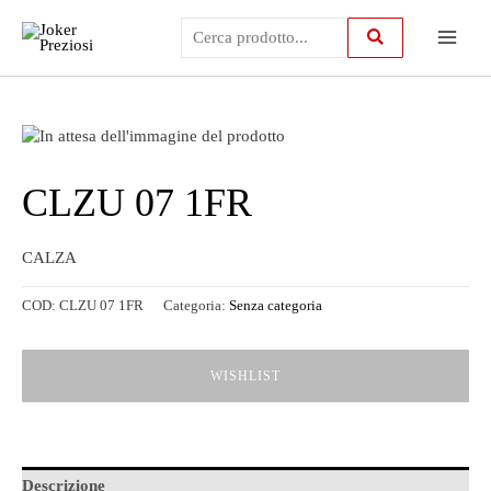
Vai
Main
al
contenuto
Menu
CLZU 07 1FR
CALZA
COD:
CLZU 07 1FR
Categoria:
Senza categoria
WISHLIST
Descrizione