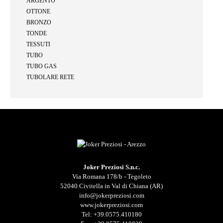
ARGENTO
OTTONE
BRONZO
TONDE
TESSUTI
TUBO
TUBO GAS
TUBOLARE RETE
Joker Preziosi S.n.c.
Via Romana 178/b - Tegoleto
52040 Civitella in Val di Chiana (AR)
info@jokerpreziosi.com
www.jokerpreziosi.com
Tel:
+39.0575.410180