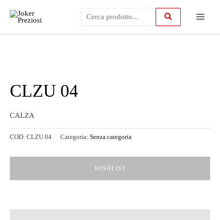
Vai
Main
al
contenuto
Menu
CLZU 04
CALZA
COD:
CLZU 04
Categoria:
Senza categoria
WISHLIST
Descrizione