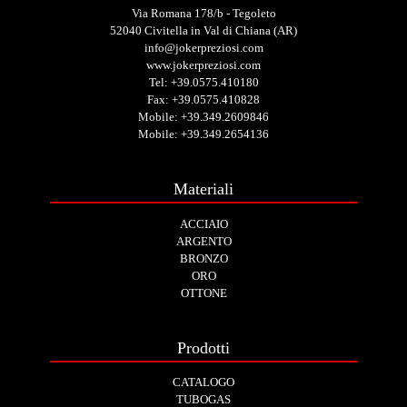
Via Romana 178/b - Tegoleto
52040 Civitella in Val di Chiana (AR)
info@jokerpreziosi.com
www.jokerpreziosi.com
Tel:
+39.0575.410180
Fax: +39.0575.410828
Mobile:
+39.349.2609846
Mobile:
+39.349.2654136
Materiali
ACCIAIO
ARGENTO
BRONZO
ORO
OTTONE
Prodotti
CATALOGO
TUBOGAS