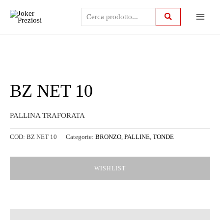
Vai
Main
al
contenuto
Menu
BZ NET 10
PALLINA TRAFORATA
COD:
BZ NET 10
Categorie:
BRONZO
,
PALLINE
,
TONDE
WISHLIST
Descrizione