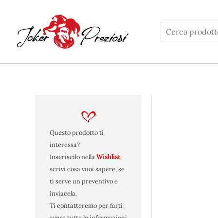
Vai
al
contenuto
Questo prodotto ti
interessa?
Inseriscilo nella
Wishlist
,
scrivi cosa vuoi sapere, se
ti serve un preventivo e
inviacela.
Ti contatteremo per farti
avere tutte le informazioni