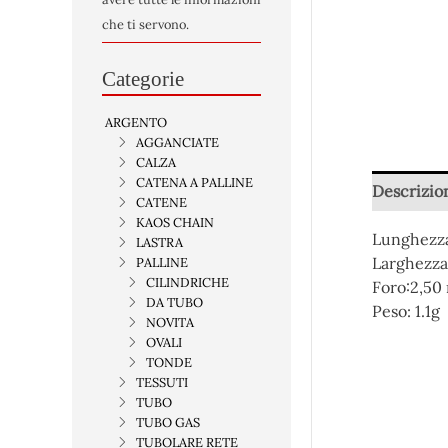
che ti servono.
Categorie
ARGENTO
AGGANCIATE
CALZA
CATENA A PALLINE
Descrizio
CATENE
KAOS CHAIN
Lunghezz
LASTRA
Larghezza
PALLINE
CILINDRICHE
Foro:2,5
DA TUBO
Peso:
1.1g
NOVITA
OVALI
TONDE
TESSUTI
TUBO
TUBO GAS
TUBOLARE RETE