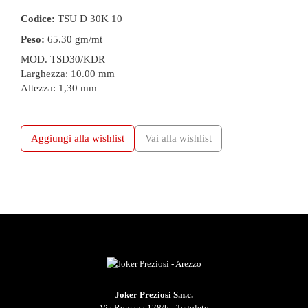
Codice:
TSU D 30K 10
Peso:
65.30 gm/mt
MOD. TSD30/KDR
Larghezza: 10.00 mm
Altezza: 1,30 mm
Aggiungi alla wishlist
Vai alla wishlist
Joker Preziosi S.n.c.
Via Romana 178/b - Tegoleto