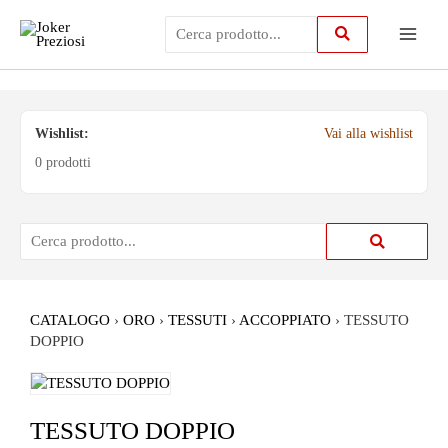
Vai
Main
al
contenuto
Menu
Wishlist:
Vai alla wishlist
0 prodotti
CATALOGO
›
ORO
›
TESSUTI
›
ACCOPPIATO
›
TESSUTO
DOPPIO
TESSUTO DOPPIO