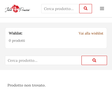
Vai
Main
al
Men
contenuto
Wishlist:
Vai alla wishlist
0 prodotti
Prodotto non trovato.