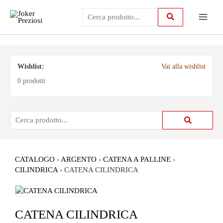
Vai
Main
al
contenuto
Menu
Wishlist:
Vai alla wishlist
0 prodotti
CATALOGO
›
ARGENTO
›
CATENA A PALLINE
›
CILINDRICA
›
CATENA CILINDRICA
CATENA CILINDRICA