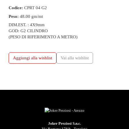
Codice:
CPRT 04 G2
Peso:
48.00 gm/mt
DIM.EST. : 4X9mm
GOD: G2 CILINDRO
(PESO DI RIFERIMENTO A METRO)
Aggiungi alla wishlist
Vai alla wishlist
Joker Preziosi S.n.c.
Via Romana 178/b - Tegoleto